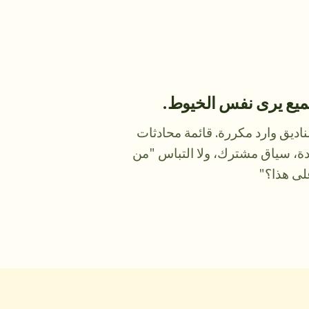
ميع يرى نفس الخيوط.
ناديق وارد مكررة. قائمة محادثات
ة، سياق مشترك، ولا التباس "من
لى هذا؟"