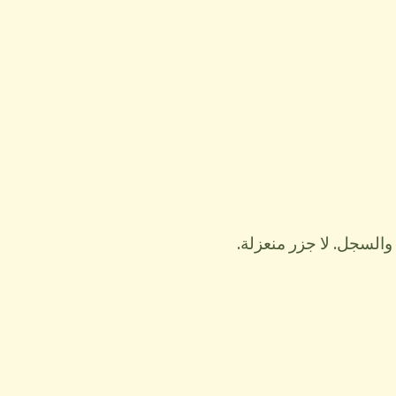
السجل. لا جزر منعزلة.