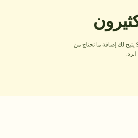
ثيرون
وحدك في البداية، فريق لاحقاً—لا يجب أن تصطدم بحد المقاعد عند النمو. SupportRetriever يتيح لك إضافة ما تحتاج من
لرد.