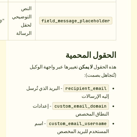
النص
التوضيحي
"How can we help?"
field_messag
لحقل
الرسالة
ية
ييرها عبر واجهة الوكيل
- البريد الذي تُرسل
rec
- إعدادات
custom_
- اسم
custom_em
د المخصص