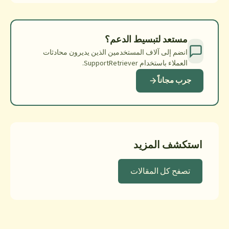
لدعم؟
خدمين الذين يديرون محادثات