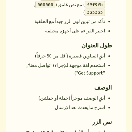
ص غامق (
,
000000
الزر جيداً مع الخلفية
ى أجهزة مختلفة
قل من 50 حرفاً)
 للإجراء ("تواصل معنا",
 (جملة أو جملتين)
 الإرسال