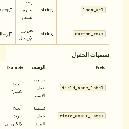
رابط
string
صورة
"
https://example.com/logo.png
"
الشعار
نص زر
string
"إرسال الرسالة"
الإرسال
الوصف
Example
تسمية
"أنتr
حقل
fie
الاسم"
الاسم
تسمية
"أنتr
حقل
البريد
fiel
البريد
الإلكتروني"