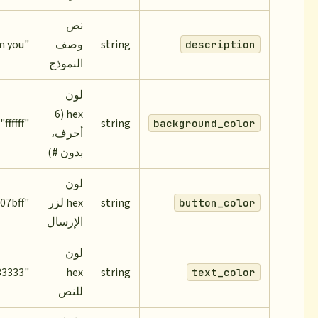
نص
string
وصف
"We'd love to hear from you!"
النموذج
لون
hex (6
"ffffff"
string
bac
أحرف،
بدون #)
لون
string
hex لزر
"007bff"
الإرسال
لون
"333333"
hex
string
للنص