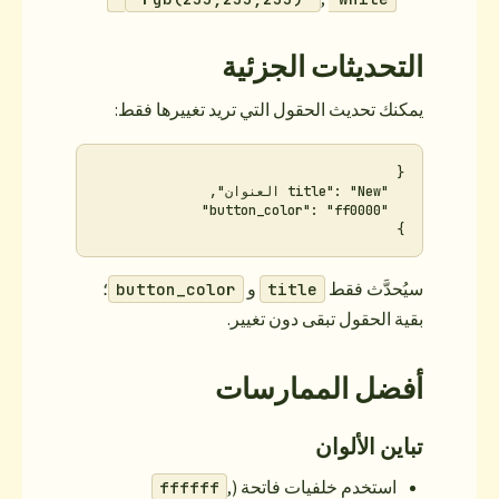
زئية
لتي تريد تغييرها فقط:
و
؛
button_color
t
تغيير.
رسات
تحة (
,
ffffff