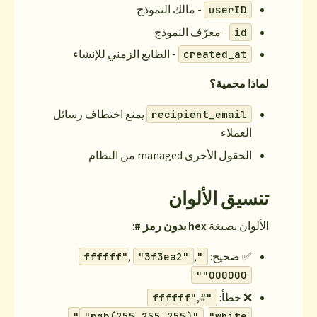
 النموذج
موذج
 الطابع الزمني للإنشاء
يمنع اختطاف رسائل
rec
ن
:
,
"3f3ea
"rgb(255,255,2