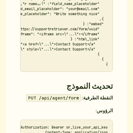
ذج
PUT /api/agent/fo
Content-Type: 