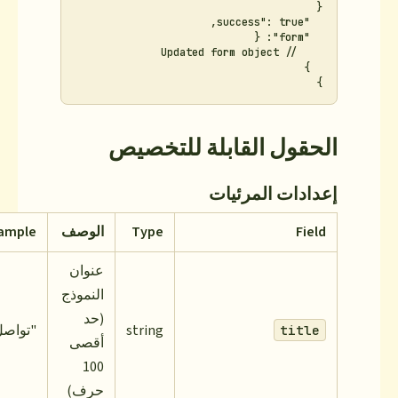
لة للتخصيص
ت
Type
الوصف
Example
عنوان
النموذج
(حد
string
"تواصل معنا"
أقصى
100
حرف)