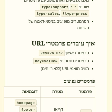
כולם מצביעים לאותו טופס עם פרמטרים
שונים:
,
?
?type=support
,
type=sales
?type=press
הפרמטרים מופיעים במטא-דאטה של
השיחה
איך עובדים פרמטרי URL
פרמטר ראשון:
?key=value
פרמטרים נוספים:
&key=value
תווים תואמי URL (ללא רווחים)
פרמטרים נפוצים
פרמטר
מטרה
דוגמאות
,
homepage
דף או
,
footer