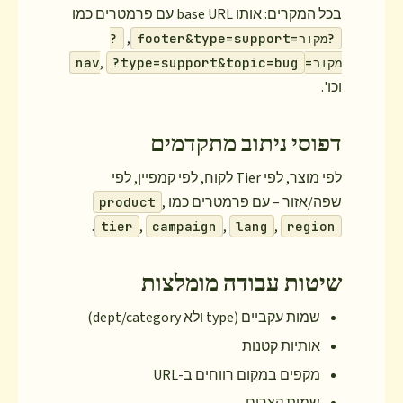
בכל המקרים: אותו base URL עם פרמטרים כמו
,
?מקור=footer&type=support
?
,
מקור=nav
?type=support&topic=bug
וכו'.
דפוסי ניתוב מתקדמים
לפי מוצר, לפי Tier לקוח, לפי קמפיין, לפי
שפה/אזור – עם פרמטרים כמו
,
product
.
,
,
,
tier
campaign
lang
region
שיטות עבודה מומלצות
שמות עקביים (type ולא dept/category)
אותיות קטנות
מקפים במקום רווחים ב-URL